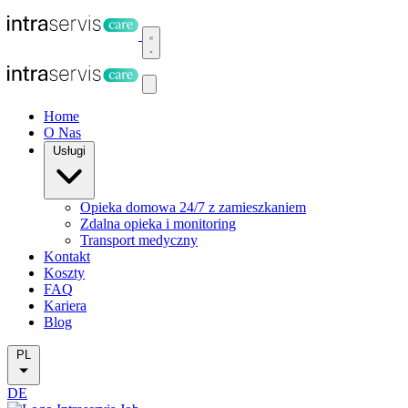
Home
O Nas
Usługi
Opieka domowa 24/7 z zamieszkaniem
Zdalna opieka i monitoring
Transport medyczny
Kontakt
Koszty
FAQ
Kariera
Blog
PL
DE