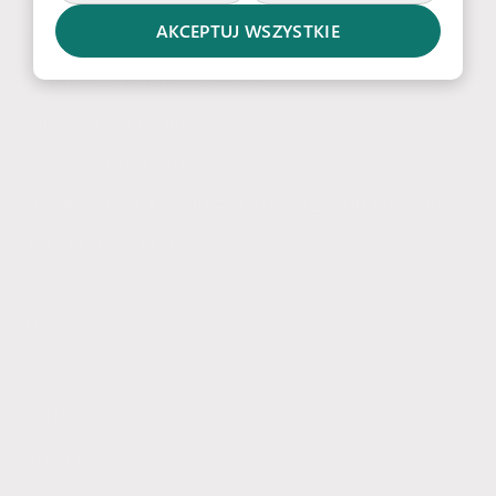
AKCEPTUJ WSZYSTKIE
Intraservis Care sp. z o.o.,
NIP: 8561942086
KRS: 543429330
ul. Tadeusza Kościuszki 10b, 72-100 Goleniów
tel.
91 434 04 04
Usługi
FAQ
O Nas
Program Poleceń